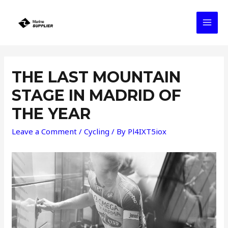
Skip
to
MAI
content
MEN
THE LAST MOUNTAIN
STAGE IN MADRID OF
THE YEAR
Leave a Comment
/
Cycling
/ By
Pl4IXT5iox