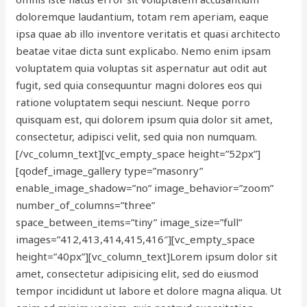
doloremque laudantium, totam rem aperiam, eaque
ipsa quae ab illo inventore veritatis et quasi architecto
beatae vitae dicta sunt explicabo. Nemo enim ipsam
voluptatem quia voluptas sit aspernatur aut odit aut
fugit, sed quia consequuntur magni dolores eos qui
ratione voluptatem sequi nesciunt. Neque porro
quisquam est, qui dolorem ipsum quia dolor sit amet,
consectetur, adipisci velit, sed quia non numquam.
[/vc_column_text][vc_empty_space height=”52px”]
[qodef_image_gallery type=”masonry”
enable_image_shadow=”no” image_behavior=”zoom”
number_of_columns=”three”
space_between_items=”tiny” image_size=”full”
images=”412,413,414,415,416″][vc_empty_space
height=”40px”][vc_column_text]Lorem ipsum dolor sit
amet, consectetur adipisicing elit, sed do eiusmod
tempor incididunt ut labore et dolore magna aliqua. Ut