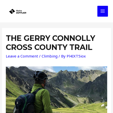
Skip
to
MAI
content
MEN
THE GERRY CONNOLLY
CROSS COUNTY TRAIL
Leave a Comment
/
Climbing
/ By
Pl4IXT5iox