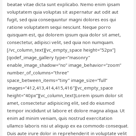
beatae vitae dicta sunt explicabo. Nemo enim ipsam
voluptatem quia voluptas sit aspernatur aut odit aut
fugit, sed quia consequuntur magni dolores eos qui
ratione voluptatem sequi nesciunt. Neque porro
quisquam est, qui dolorem ipsum quia dolor sit amet,
consectetur, adipisci velit, sed quia non numquam.
[/vc_column_text][vc_empty_space height=”52px”]
[qodef_image_gallery type=”masonry”
enable_image_shadow=”no” image_behavior=”zoom”
number_of_columns=”three”
space_between_items=”tiny” image_size=”full”
images=”412,413,414,415,416″][vc_empty_space
height=”40px”][vc_column_text]Lorem ipsum dolor sit
amet, consectetur adipisicing elit, sed do eiusmod
tempor incididunt ut labore et dolore magna aliqua. Ut
enim ad minim veniam, quis nostrud exercitation
ullamco laboris nisi ut aliquip ex ea commodo consequat.
Duis aute irure dolor in reprehenderit in voluptate velit