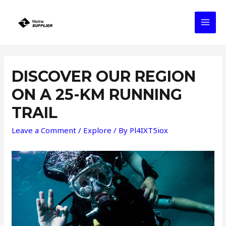
Skip
to
MAI
content
MEN
DISCOVER OUR REGION
ON A 25-KM RUNNING
TRAIL
Leave a Comment
/
Explore
/ By
Pl4IXT5iox